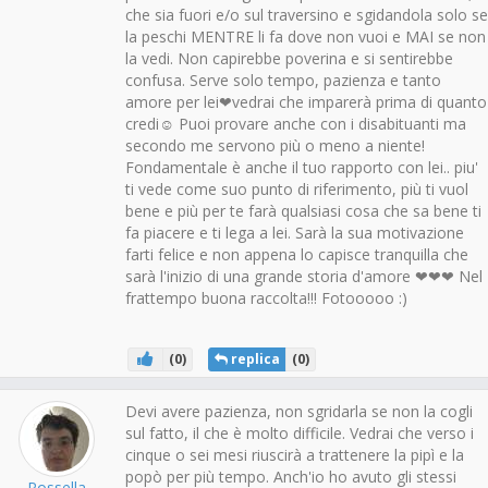
che sia fuori e/o sul traversino e sgidandola solo se
la peschi MENTRE li fa dove non vuoi e MAI se non
la vedi. Non capirebbe poverina e si sentirebbe
confusa. Serve solo tempo, pazienza e tanto
amore per lei❤vedrai che imparerà prima di quanto
credi☺ Puoi provare anche con i disabituanti ma
secondo me servono più o meno a niente!
Fondamentale è anche il tuo rapporto con lei.. piu'
ti vede come suo punto di riferimento, più ti vuol
bene e più per te farà qualsiasi cosa che sa bene ti
fa piacere e ti lega a lei. Sarà la sua motivazione
farti felice e non appena lo capisce tranquilla che
sarà l'inizio di una grande storia d'amore ❤❤❤ Nel
frattempo buona raccolta!!! Fotooooo :)
(
0
)
replica
(
0
)
Devi avere pazienza, non sgridarla se non la cogli
sul fatto, il che è molto difficile. Vedrai che verso i
cinque o sei mesi riuscirà a trattenere la pipì e la
popò per più tempo. Anch'io ho avuto gli stessi
Rossella