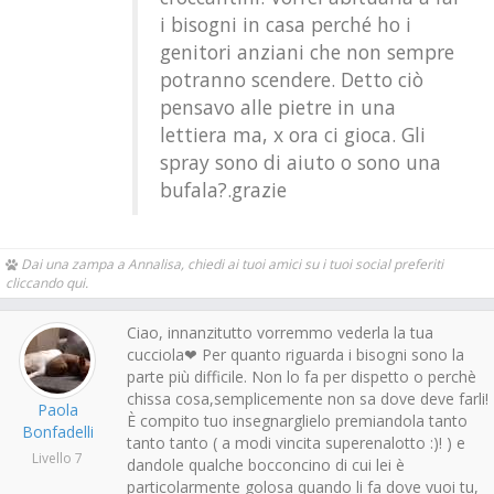
i bisogni in casa perché ho i
genitori anziani che non sempre
potranno scendere. Detto ciò
pensavo alle pietre in una
lettiera ma, x ora ci gioca. Gli
spray sono di aiuto o sono una
bufala?.grazie
Dai una zampa a Annalisa, chiedi ai tuoi amici su i tuoi social preferiti
cliccando qui.
Ciao, innanzitutto vorremmo vederla la tua
cucciola❤ Per quanto riguarda i bisogni sono la
parte più difficile. Non lo fa per dispetto o perchè
chissa cosa,semplicemente non sa dove deve farli!
Paola
È compito tuo insegnarglielo premiandola tanto
Bonfadelli
tanto tanto ( a modi vincita superenalotto :)! ) e
Livello 7
dandole qualche bocconcino di cui lei è
particolarmente golosa quando li fa dove vuoi tu,