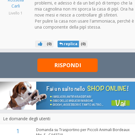
problemi, e adesso è da un bel pò di tempo che la
Carli
mia cagnolina non mi sporca la casa di pipì. Ora ha
Livello 1
nove mesi e riesce a controllare gli sfinteri.
Per pulire la casa non usare l'ammoniaca, perché è
una componente della pipì stessa.
(
0
)
replica
(
0
)
RISPONDI
Le domande degli utenti
1
Domanda su Trasportino per Piccoli Animali Bordeaux
Mis. S - CA637/A