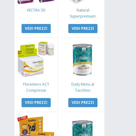
VECTRA 3D
Natural
Superpremium
Monoproteico
VEDI PREZZI
Coniglio e Mela
VEDI PREZZI
Florentero ACT
Daily Menu al
Compresse
Tacchino
VEDI PREZZI
VEDI PREZZI