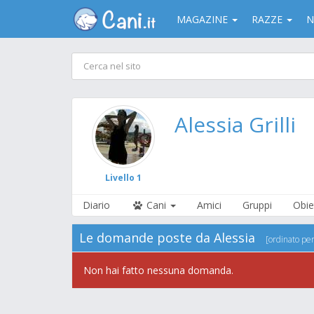
MAGAZINE
RAZZE
N
Alessia Grilli
Livello 1
Diario
Cani
Amici
Gruppi
Obiet
Le domande poste da Alessia
[ordinato pe
Non hai fatto nessuna domanda.