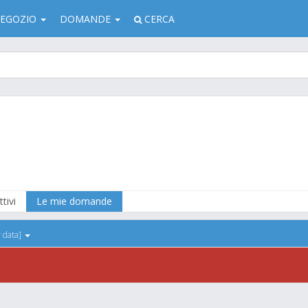
EGOZIO
DOMANDE
CERCA
tivi
Le mie domande
r data]