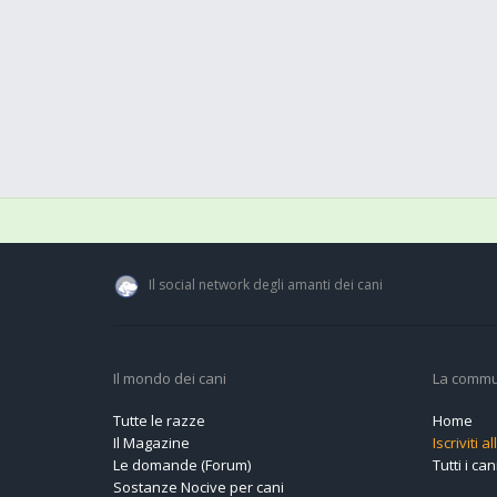
Il social network degli amanti dei cani
Il mondo dei cani
La commu
Tutte le razze
Home
Il Magazine
Iscriviti 
Le domande (Forum)
Tutti i cani
Sostanze Nocive per cani