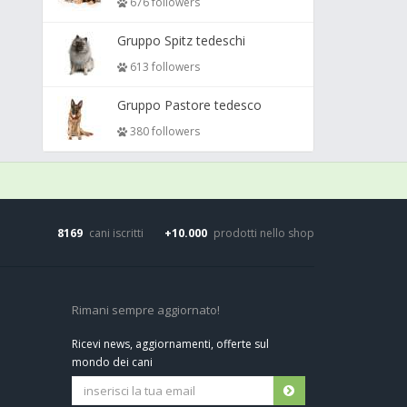
676 followers
Gruppo Spitz tedeschi
613 followers
Gruppo Pastore tedesco
380 followers
8169
cani iscritti
+10.000
prodotti nello shop
Rimani sempre aggiornato!
Ricevi news, aggiornamenti, offerte sul
mondo dei cani