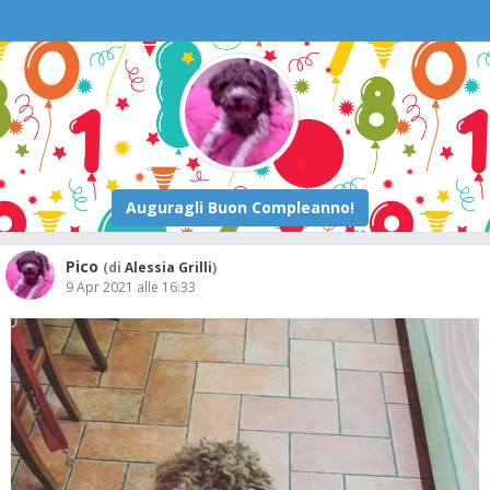
Pico
(di
Alessia Grilli
)
9 Apr 2021 alle 16:33