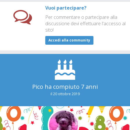
Vuoi partecipare?
Per commentare o partecipare alla
discussione devi effettuare l'accesso al
sito!
Accedi alla community
Pico ha compiuto 7 anni
il 20 ottobre 2019