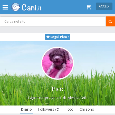
ACCEDI
Segui Pico !
Pico
Lagotto romagnolo
di
Alessia Grilli
Diario
Followers
Foto
Chi sono
(0)