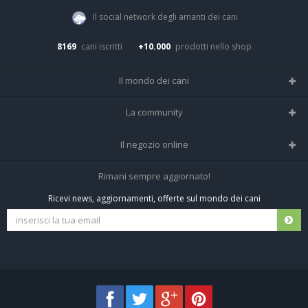
Il social network degli amanti dei cani
8169
cani iscritti
+10.000
prodotti nello shop
Il mondo dei cani
Tutte le razze
La community
Il Magazine
Home
Il negozio online
Le domande (Forum)
Iscriviti alla community
Negozio per cani
Rimani sempre aggiornato!
Sostanze Nocive per cani
Tutti i cani iscritti
Ricevi news, aggiornamenti, offerte sul mondo dei cani
Spedizioni e resi
Pagamenti sicuri
Termini e condizioni