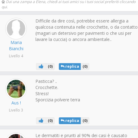
Dai una zampa a Elena, chiedi ai tuoi amici su i tuoi social preferiti cliccando
qui.
Difficile da dire così, potrebbe essere allergia a
qualcosa contenuta nelle crocchette, o da contatto
(magari un detersivo per pavimenti o che usi per
lavare la cuccia) o ancora ambientale..
Maria
Bianchi
Livello 4
(
0
)
replica
(
0
)
Pasticca? ..
Crocchette.
Stress!
Sporcizia polvere terra
Aus !
Livello 3
(
0
)
replica
(
0
)
Le dermatiti e pruriti al 90% dei casi è causato