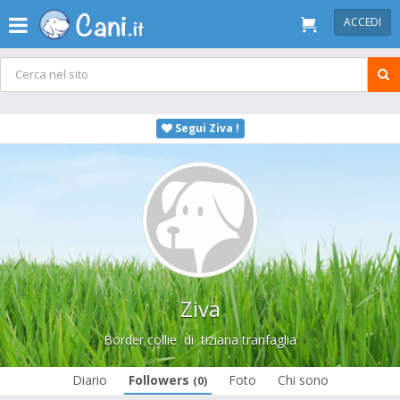
ACCEDI
Segui Ziva !
Ziva
Border collie
di
tiziana tranfaglia
Diario
Followers
Foto
Chi sono
(0)