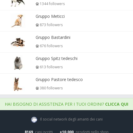
1344 followers
Gruppo Meticci
873 followers
Gruppo Bastardini
676 followers
Gruppo Spitz tedeschi
613 followers
Gruppo Pastore tedesco
380 followers
HAI BISOGNO DI ASSISTENZA PER I TUOI ORDINI?
CLICCA QUI
Il social network degli amanti dei cani
8169
cani iscritti
+10.000
prodotti nello shop