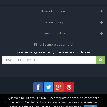
Il mondo dei cani
Tutte le razze
La community
Il Magazine
Home
Il negozio online
Le domande (Forum)
Iscriviti alla community
Negozio per cani
Rimani sempre aggiornato!
Sostanze Nocive per cani
Tutti i cani iscritti
Ricevi news, aggiornamenti, offerte sul mondo dei cani
Spedizioni e resi
Pagamenti sicuri
Termini e condizioni
Questo sito utilizza i COOKIE per migliorare servizi ed esperienza
Cani.it © 2013-2026 •
Privacy
•
Frezza Network S.R.L. P.I. 01821400676 REA: TE
dei lettori. Se decidi di continuare la navigazione consideriamo
come accettato il loro utilizzo.
Maggiori informazioni
.