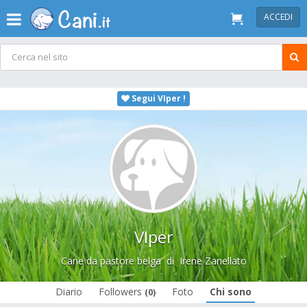
ACCEDI
Segui VIper !
VIper
Cane da pastore belga
di
Irene Zanellato
Diario
Followers
Foto
Chi sono
(0)