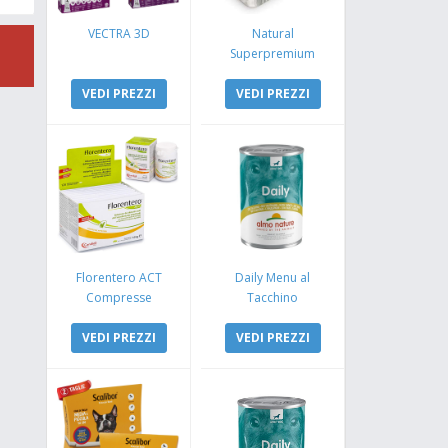
VECTRA 3D
Natural
Superpremium
Monoproteico
VEDI PREZZI
Coniglio e Mela
VEDI PREZZI
Florentero ACT
Daily Menu al
Compresse
Tacchino
VEDI PREZZI
VEDI PREZZI