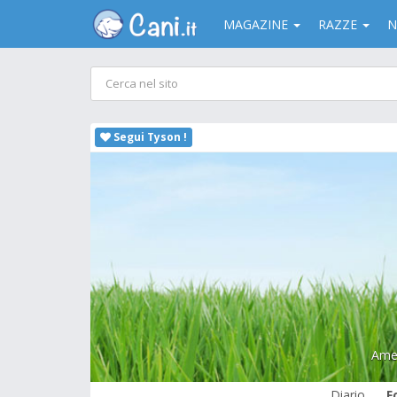
MAGAZINE
RAZZE
N
Segui Tyson !
Amer
Diario
F