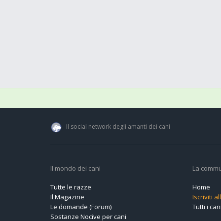
Il social network degli amanti dei cani
Il mondo dei cani
La commu
Tutte le razze
Home
Il Magazine
Iscriviti 
Le domande (Forum)
Tutti i cani
Sostanze Nocive per cani