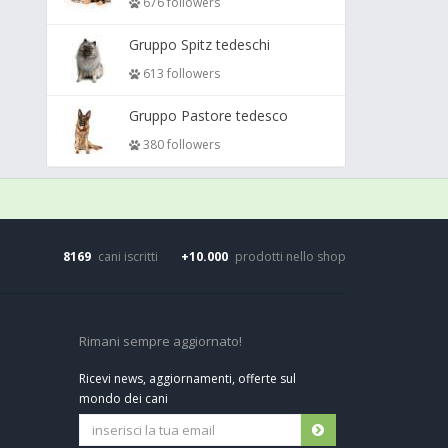
676 followers
Gruppo Spitz tedeschi
613 followers
Gruppo Pastore tedesco
380 followers
8169
cani iscritti
+10.000
prodotti nello shop
Rimani sempre aggiornato!
Ricevi news, aggiornamenti, offerte sul
mondo dei cani