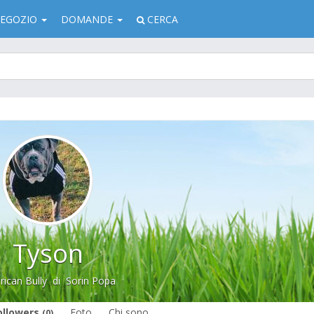
EGOZIO
DOMANDE
CERCA
Tyson
ican Bully
di
Sorin Popa
ollowers
Foto
Chi sono
(0)