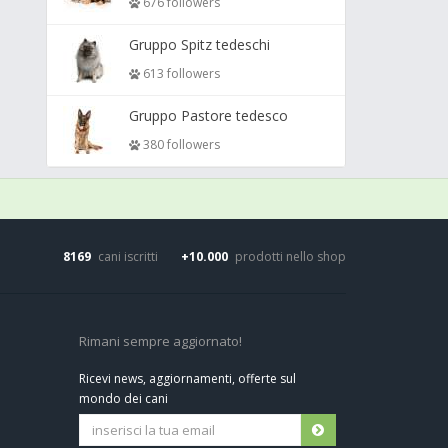
676 followers
Gruppo Spitz tedeschi
613 followers
Gruppo Pastore tedesco
380 followers
8169
cani iscritti
+10.000
prodotti nello shop
Rimani sempre aggiornato!
Ricevi news, aggiornamenti, offerte sul
mondo dei cani