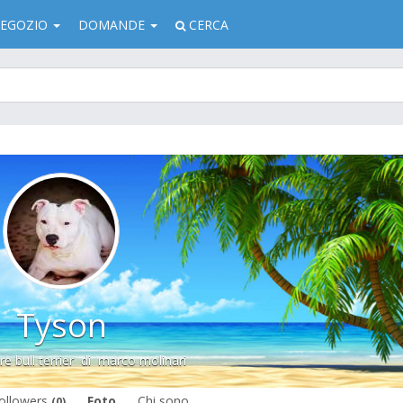
EGOZIO
DOMANDE
CERCA
Tyson
e bull terrier
di
marco molinari
ollowers
Foto
Chi sono
(0)