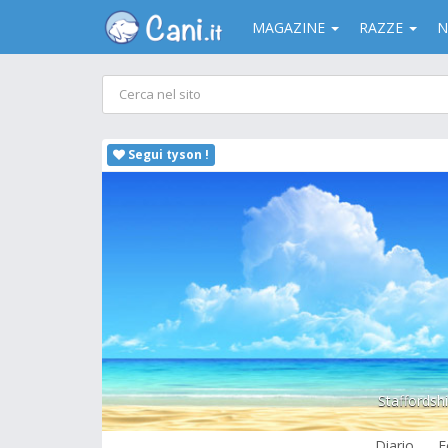
MAGAZINE
RAZZE
N
Segui tyson !
Staffordshir
Diario
F