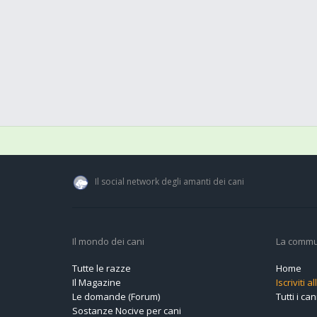
Il social network degli amanti dei cani
Il mondo dei cani
La commu
Tutte le razze
Home
Il Magazine
Iscriviti 
Le domande (Forum)
Tutti i cani
Sostanze Nocive per cani