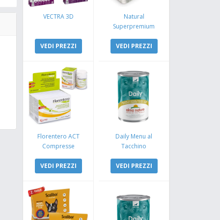
VECTRA 3D
Natural
Superpremium
Monoproteico
VEDI PREZZI
Coniglio e Mela
VEDI PREZZI
Florentero ACT
Daily Menu al
Compresse
Tacchino
VEDI PREZZI
VEDI PREZZI