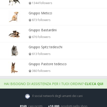
1344 followers
Gruppo Meticci
873 followers
Gruppo Bastardini
676 followers
Gruppo Spitz tedeschi
613 followers
Gruppo Pastore tedesco
380 followers
HAI BISOGNO DI ASSISTENZA PER I TUOI ORDINI?
CLICCA QUI
Il social network degli amanti dei cani
8169
cani iscritti
+10.000
prodotti nello shop