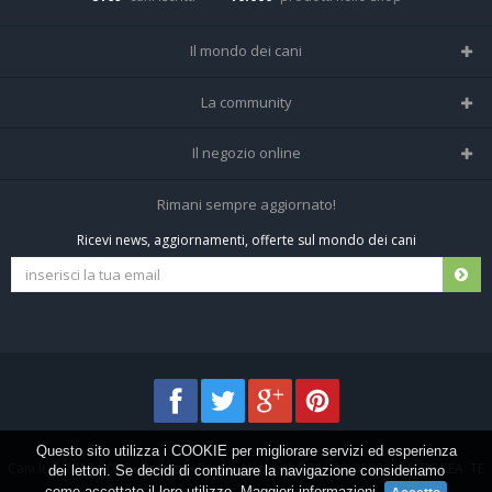
Il mondo dei cani
Tutte le razze
La community
Il Magazine
Home
Il negozio online
Le domande (Forum)
Iscriviti alla community
Negozio per cani
Rimani sempre aggiornato!
Sostanze Nocive per cani
Tutti i cani iscritti
Ricevi news, aggiornamenti, offerte sul mondo dei cani
Spedizioni e resi
Pagamenti sicuri
Termini e condizioni
Questo sito utilizza i COOKIE per migliorare servizi ed esperienza
Cani.it © 2013-2026 •
Privacy
•
Frezza Network S.R.L. P.I. 01821400676 REA: TE
dei lettori. Se decidi di continuare la navigazione consideriamo
come accettato il loro utilizzo.
Maggiori informazioni
.