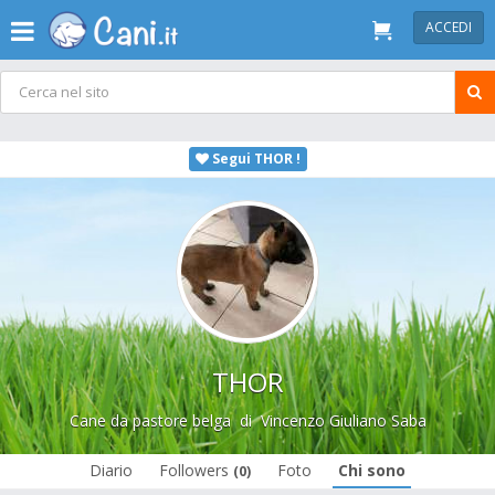
ACCEDI
Segui THOR !
THOR
Cane da pastore belga
di
Vincenzo Giuliano Saba
Diario
Followers
Foto
Chi sono
(0)