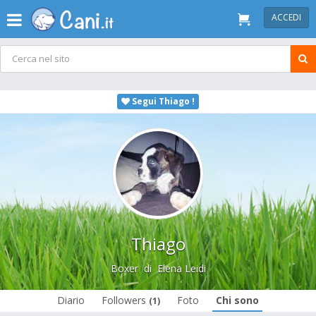
ACCEDI
Segui Thiago !
Thiago
Boxer
di
Elena Leidi
Diario
Followers
Foto
Chi sono
(1)