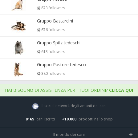
873 followers
Gruppo Bastardini
676 followers
Gruppo Spitz tedeschi
613 followers
Gruppo Pastore tedesco
380 followers
HAI BISOGNO DI ASSISTENZA PER I TUOI ORDINI?
CLICCA QUI
Il social network degli amanti dei cani
8169
cani iscritti
+10.000
prodotti nello shop
Il mondo dei cani