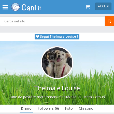
ACCEDI
Segui Thelma e Louise !
Thelma e Louise
Cane da pastore maremmano abruzzese
di
Mara Comuni
Diario
Followers
Foto
Chi sono
(0)