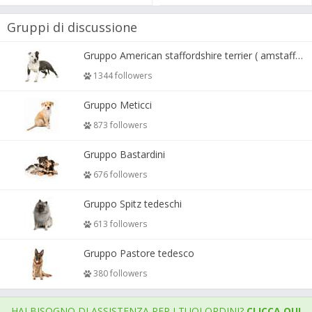
Gruppi di discussione
Gruppo American staffordshire terrier ( amstaff, amastaff )
1344 followers
Gruppo Meticci
873 followers
Gruppo Bastardini
676 followers
Gruppo Spitz tedeschi
613 followers
Gruppo Pastore tedesco
380 followers
HAI BISOGNO DI ASSISTENZA PER I TUOI ORDINI?
CLICCA QUI