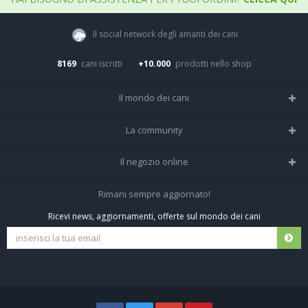
Il social network degli amanti dei cani
8169
cani iscritti
+10.000
prodotti nello shop
Il mondo dei cani
Tutte le razze
La community
Il Magazine
Home
Il negozio online
Le domande (Forum)
Iscriviti alla community
Negozio per cani
Rimani sempre aggiornato!
Sostanze Nocive per cani
Tutti i cani iscritti
Ricevi news, aggiornamenti, offerte sul mondo dei cani
Spedizioni e resi
Pagamenti sicuri
Termini e condizioni