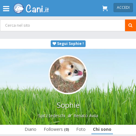
ACCEDI
Segui Sophie !
Sophie
Spitz tedeschi
di
Renato Avila
Diario
Followers
Foto
Chi sono
(0)