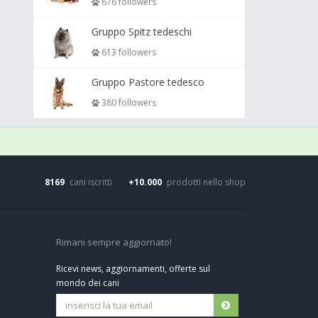
676 followers
Gruppo Spitz tedeschi
613 followers
Gruppo Pastore tedesco
380 followers
8169
cani iscritti
+10.000
prodotti nello shop
Rimani sempre aggiornato!
Ricevi news, aggiornamenti, offerte sul
mondo dei cani