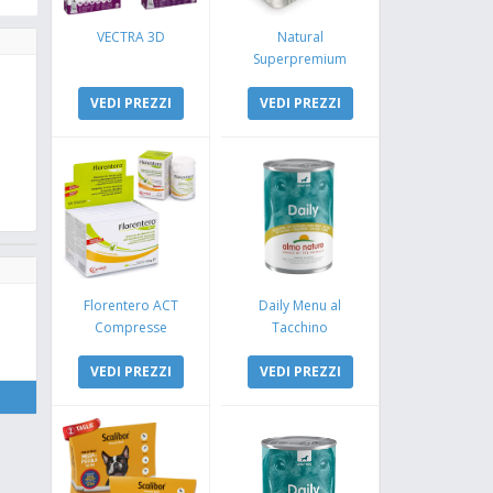
VECTRA 3D
Natural
Superpremium
Monoproteico
VEDI PREZZI
Coniglio e Mela
VEDI PREZZI
Florentero ACT
Daily Menu al
Compresse
Tacchino
VEDI PREZZI
VEDI PREZZI