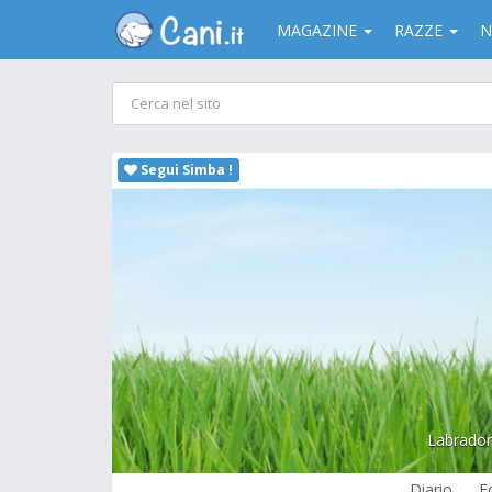
MAGAZINE
RAZZE
N
Segui Simba !
Labrador 
Diario
F