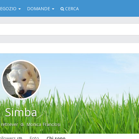
EGOZIO
DOMANDE
CERCA
Simba
retriever
di
Monica Franciosi
ollowers
Foto
Chi sono
(0)