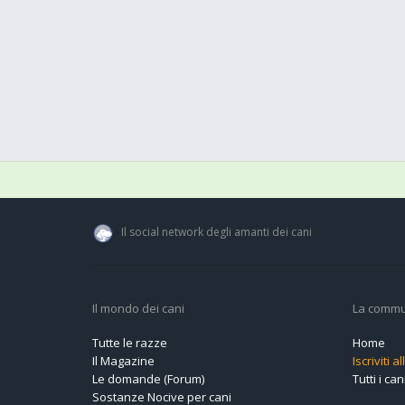
Il social network degli amanti dei cani
Il mondo dei cani
La commu
Tutte le razze
Home
Il Magazine
Iscriviti 
Le domande (Forum)
Tutti i cani
Sostanze Nocive per cani