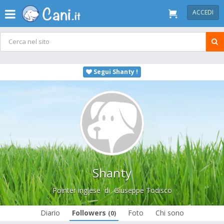
ACCEDI
Segui Shanty !
Shanty
Pointer inglese
di
Giuseppe Todisco
Diario
Followers
Foto
Chi sono
(0)