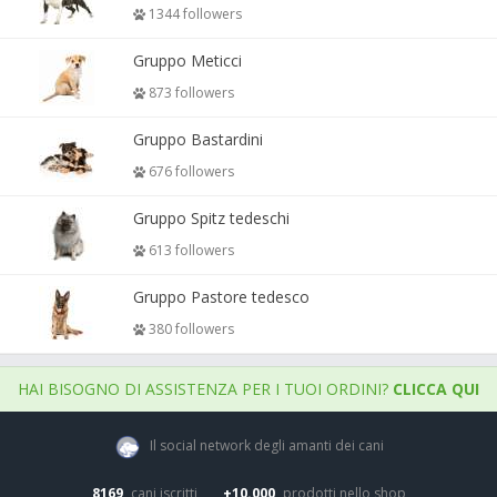
1344 followers
Gruppo Meticci
873 followers
Gruppo Bastardini
676 followers
Gruppo Spitz tedeschi
613 followers
Gruppo Pastore tedesco
380 followers
HAI BISOGNO DI ASSISTENZA PER I TUOI ORDINI?
CLICCA QUI
Il social network degli amanti dei cani
8169
cani iscritti
+10.000
prodotti nello shop