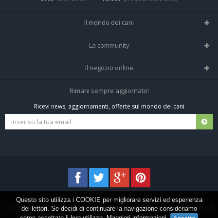
Il mondo dei cani
Tutte le razze
La community
Il Magazine
Home
Il negozio online
Le domande (Forum)
Iscriviti alla community
Negozio per cani
Rimani sempre aggiornato!
Sostanze Nocive per cani
Tutti i cani iscritti
Ricevi news, aggiornamenti, offerte sul mondo dei cani
Spedizioni e resi
Pagamenti sicuri
Termini e condizioni
Questo sito utilizza i COOKIE per migliorare servizi ed esperienza
Cani.it © 2013-2026 •
Privacy
•
Frezza Network S.R.L. P.I. 01821400676 REA: TE
dei lettori. Se decidi di continuare la navigazione consideriamo
come accettato il loro utilizzo.
Maggiori informazioni
.