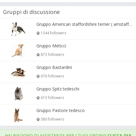
Gruppi di discussione
Gruppo American staffordshire terrier ( amstaff, amastaff )
1344 followers
Gruppo Meticci
873 followers
Gruppo Bastardini
676 followers
Gruppo Spitz tedeschi
613 followers
Gruppo Pastore tedesco
380 followers
HAI BISOGNO DI ASSISTENZA PER I TUOI ORDINI?
CLICCA QUI