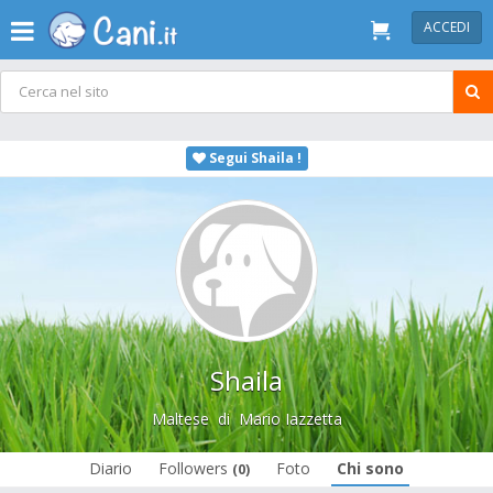
ACCEDI
Segui Shaila !
Shaila
Maltese
di
Mario Iazzetta
Diario
Followers
Foto
Chi sono
(0)