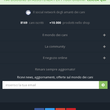
Il social network degli amanti dei cani
8169
cani iscritti
+10.000
prodotti nello shop
Il mondo dei cani
Tutte le razze
La community
Il Magazine
Home
Il negozio online
Le domande (Forum)
Iscriviti alla community
Negozio per cani
Rimani sempre aggiornato!
Sostanze Nocive per cani
Tutti i cani iscritti
Ricevi news, aggiornamenti, offerte sul mondo dei cani
Spedizioni e resi
Pagamenti sicuri
Termini e condizioni