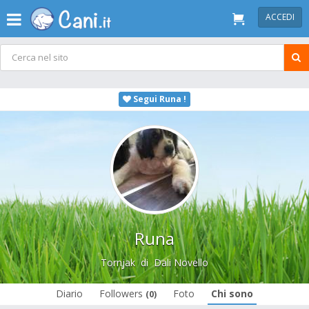
ACCEDI
Segui Runa !
Runa
Tornjak
di
Dali Novello
Diario
Followers
Foto
Chi sono
(0)