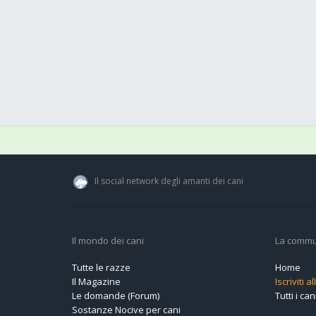
Il social network degli amanti dei cani
Il mondo dei cani
La commu
Tutte le razze
Home
Il Magazine
Iscriviti 
Le domande (Forum)
Tutti i cani
Sostanze Nocive per cani