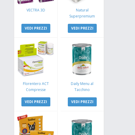
VECTRA 3D
Natural
Superpremium
Monoproteico
VEDI PREZZI
Coniglio e Mela
VEDI PREZZI
Florentero ACT
Daily Menu al
Compresse
Tacchino
VEDI PREZZI
VEDI PREZZI