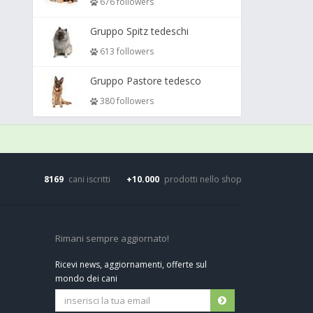
676 followers
Gruppo Spitz tedeschi
613 followers
Gruppo Pastore tedesco
380 followers
8169
cani iscritti
+10.000
prodotti nello shop
Rimani sempre aggiornato!
Ricevi news, aggiornamenti, offerte sul
mondo dei cani