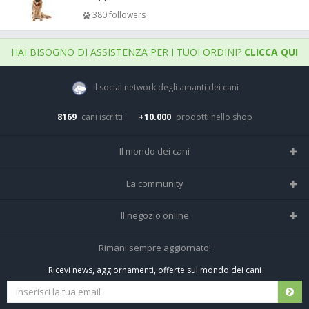
380 followers
HAI BISOGNO DI ASSISTENZA PER I TUOI ORDINI?
CLICCA QUI
Il social network degli amanti dei cani
8169
cani iscritti
+10.000
prodotti nello shop
Il mondo dei cani
Tutte le razze
La community
Il Magazine
Home
Il negozio online
Le domande (Forum)
Iscriviti alla community
Negozio per cani
Rimani sempre aggiornato!
Sostanze Nocive per cani
Tutti i cani iscritti
Ricevi news, aggiornamenti, offerte sul mondo dei cani
Spedizioni e resi
Pagamenti sicuri