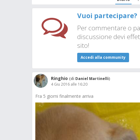
Vuoi partecipare?
Per commentare o par
discussione devi effet
sito!
Accedi alla community
Ringhio
(di
Daniel Martinelli
)
4 Giu 2016 alle 16:20
Fra 5 giorni finalmente arriva