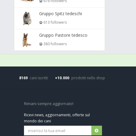
676 followers
Gruppo Spitz tedeschi
613 followers
Gruppo Pastore tedesco
380 followers
8169
cani iscritti
+10.000
prodotti nello shop
Rimani sempre aggiornato!
Ricevi news, aggiornamenti, offerte sul
mondo dei cani