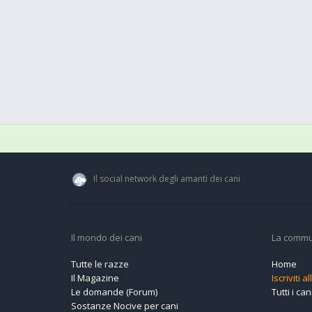
Il social network degli amanti dei cani
Il mondo dei cani
La commu
Tutte le razze
Home
Il Magazine
Iscriviti 
Le domande (Forum)
Tutti i cani
Sostanze Nocive per cani