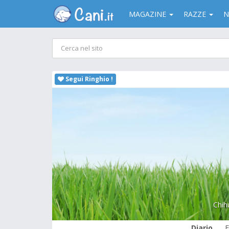
MAGAZINE
RAZZE
N
Segui Ringhio !
Chih
Diario
F