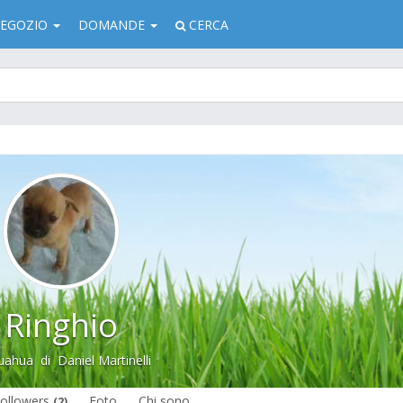
EGOZIO
DOMANDE
CERCA
Ringhio
uahua
di
Daniel Martinelli
ollowers
Foto
Chi sono
(2)