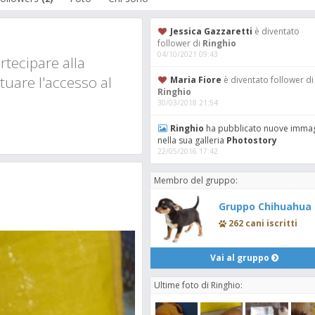
Jessica Gazzaretti
è diventato
follower di
Ringhio
04/10/2021 09:43
tecipare alla
tuare l'accesso al
Maria Fiore
è diventato follower di
Ringhio
30/03/2018 21:54
Ringhio
ha pubblicato nuove immag
nella sua galleria
Photostory
22/05/2016 17:42
Membro del gruppo:
Gruppo Chihuahua
262 cani iscritti
Vai al gruppo
Ultime foto di Ringhio: