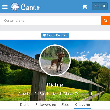
ACCEDI
Segui Richie !
Richie
American Pit Bull Terrier
di
Marco Zomparelli
Diario
Followers
Foto
Chi sono
(0)