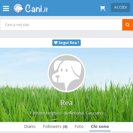
ACCEDI
Segui Rea !
Rea
Pastore tedesco
di
Antonio Casciano
Diario
Followers
Foto
Chi sono
(0)