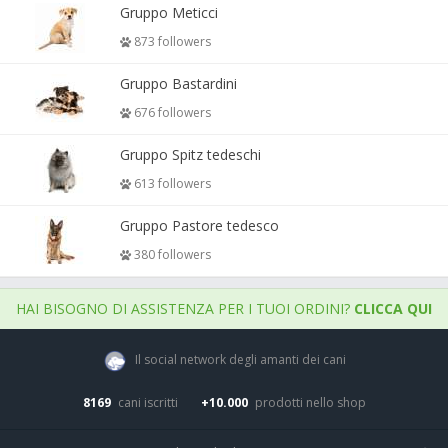
Gruppo Meticci
873 followers
Gruppo Bastardini
676 followers
Gruppo Spitz tedeschi
613 followers
Gruppo Pastore tedesco
380 followers
HAI BISOGNO DI ASSISTENZA PER I TUOI ORDINI?
CLICCA QUI
Il social network degli amanti dei cani
8169
cani iscritti
+10.000
prodotti nello shop