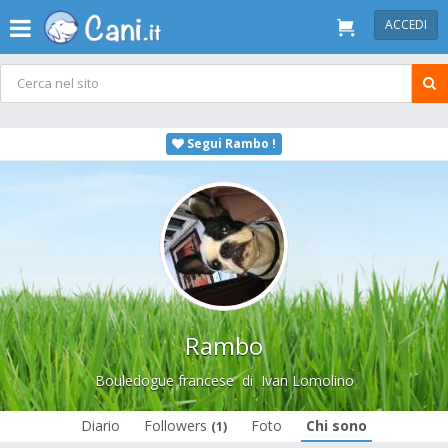
ACCEDI
Segui Rambo !
Rambo
Bouledogue francese
di
Ivan Lomolino
Diario
Followers
Foto
Chi sono
(1)