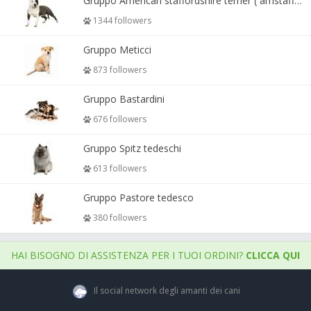
Gruppo American staffordshire terrier ( amstaff, amastaff )
1344 followers
Gruppo Meticci
873 followers
Gruppo Bastardini
676 followers
Gruppo Spitz tedeschi
613 followers
Gruppo Pastore tedesco
380 followers
HAI BISOGNO DI ASSISTENZA PER I TUOI ORDINI?
CLICCA QUI
Il social network degli amanti dei cani