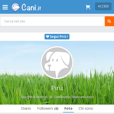
ACCEDI
Segui Pirù !
Pirù
Epagneul breton
di
Emanuela Mastantuono
Diario
Followers
Foto
Chi sono
(0)