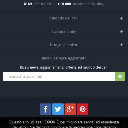
8169
cani iscritti
+10.000
prodotti nello shop
Il mondo dei cani
Tutte le razze
La community
Il Magazine
Home
Il negozio online
Le domande (Forum)
Iscriviti alla community
Negozio per cani
Rimani sempre aggiornato!
Sostanze Nocive per cani
Tutti i cani iscritti
Ricevi news, aggiornamenti, offerte sul mondo dei cani
Spedizioni e resi
Pagamenti sicuri
Termini e condizioni
Questo sito utilizza i COOKIE per migliorare servizi ed esperienza
Cani.it © 2013-2026 •
Privacy
•
Frezza Network S.R.L. P.I. 01821400676 REA: TE
dei lettori. Se decidi di continuare la navigazione consideriamo