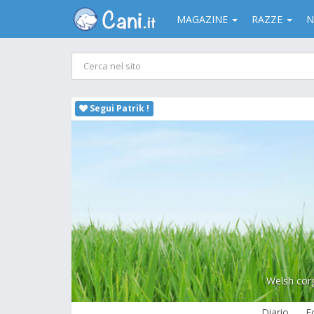
MAGAZINE
RAZZE
N
Segui Patrik !
Welsh cor
Diario
F