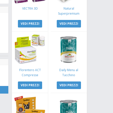
VECTRA 3D
Natural
Superpremium
Monoproteico
VEDI PREZZI
Coniglio e Mela
VEDI PREZZI
Florentero ACT
Daily Menu al
Compresse
Tacchino
VEDI PREZZI
VEDI PREZZI