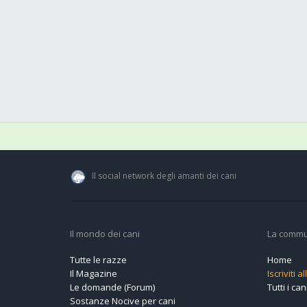
Il social network degli amanti dei cani
Il mondo dei cani
La commu
Tutte le razze
Home
Il Magazine
Iscriviti 
Le domande (Forum)
Tutti i cani
Sostanze Nocive per cani