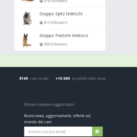
676 followers
Gruppo Spitz tedeschi
613 followers
Gruppo Pastore tedesco
380 followers
8169
cani iscritti
+10.000
prodotti nello shop
Rimani sempre aggiornato!
Ricevi news, aggiornamenti, offerte sul
mondo dei cani