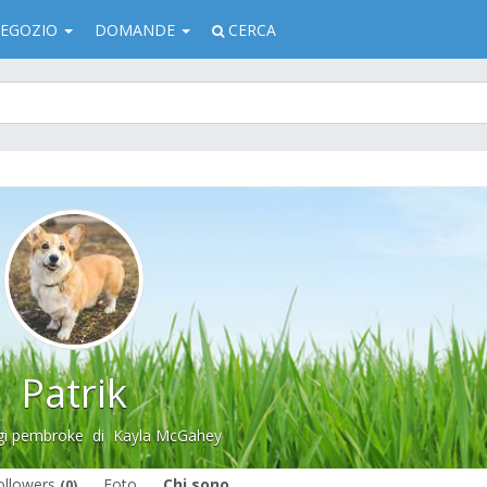
EGOZIO
DOMANDE
CERCA
Patrik
gi pembroke
di
Kayla McGahey
ollowers
Foto
Chi sono
(0)