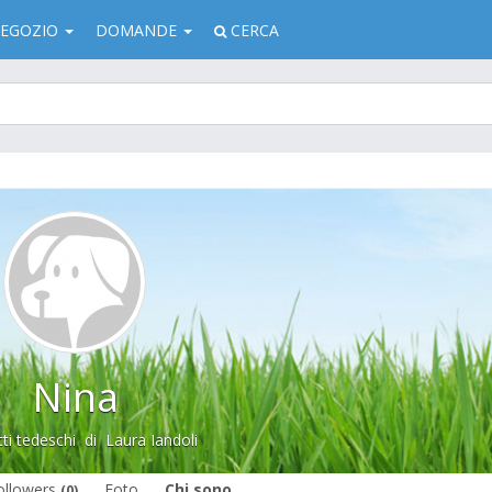
EGOZIO
DOMANDE
CERCA
Nina
ti tedeschi
di
Laura Iandoli
ollowers
Foto
Chi sono
(0)