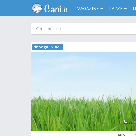
MAGAZINE
RAZZE
N
Segui Nina !
Bassot
Diario
F