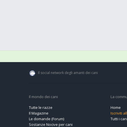
Il social network degli amanti dei cani
Il mondo dei cani
La commu
Tutte le razze
Home
Il Magazine
Iscriviti 
Le domande (Forum)
Tutti i cani
Sostanze Nocive per cani