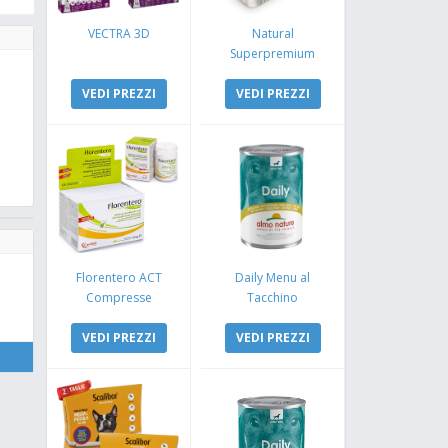
VECTRA 3D
Natural
Superpremium
Monoproteico
VEDI PREZZI
Coniglio e Mela
VEDI PREZZI
Florentero ACT
Daily Menu al
Compresse
Tacchino
VEDI PREZZI
VEDI PREZZI