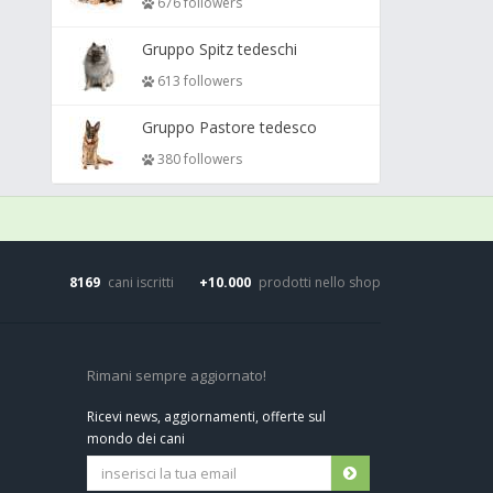
676 followers
Gruppo Spitz tedeschi
613 followers
Gruppo Pastore tedesco
380 followers
8169
cani iscritti
+10.000
prodotti nello shop
Rimani sempre aggiornato!
Ricevi news, aggiornamenti, offerte sul
mondo dei cani