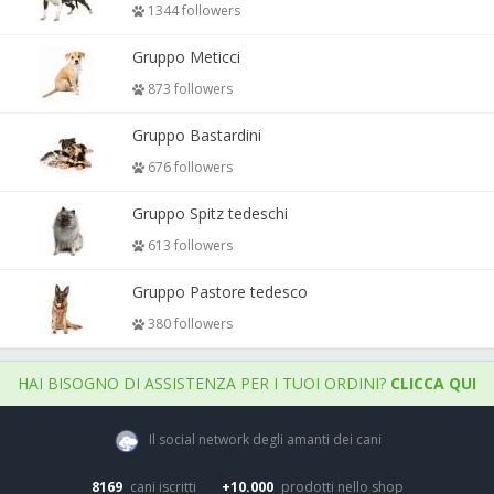
1344 followers
Gruppo Meticci
873 followers
Gruppo Bastardini
676 followers
Gruppo Spitz tedeschi
613 followers
Gruppo Pastore tedesco
380 followers
HAI BISOGNO DI ASSISTENZA PER I TUOI ORDINI?
CLICCA QUI
Il social network degli amanti dei cani
8169
cani iscritti
+10.000
prodotti nello shop