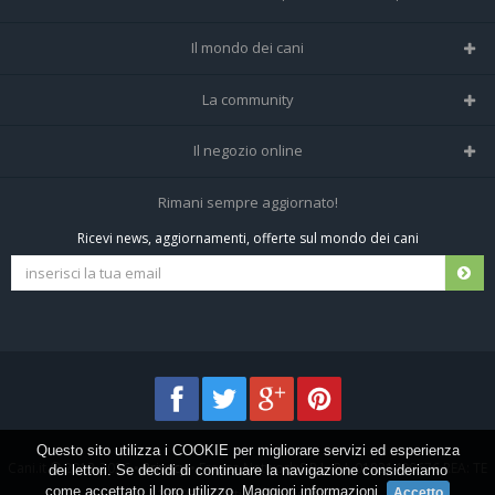
Il mondo dei cani
Tutte le razze
La community
Il Magazine
Home
Il negozio online
Le domande (Forum)
Iscriviti alla community
Negozio per cani
Rimani sempre aggiornato!
Sostanze Nocive per cani
Tutti i cani iscritti
Ricevi news, aggiornamenti, offerte sul mondo dei cani
Spedizioni e resi
Pagamenti sicuri
Termini e condizioni
Questo sito utilizza i COOKIE per migliorare servizi ed esperienza
Cani.it © 2013-2026 •
Privacy
•
Frezza Network S.R.L. P.I. 01821400676 REA: TE
dei lettori. Se decidi di continuare la navigazione consideriamo
come accettato il loro utilizzo.
Maggiori informazioni
.
155907 - Tutti i diritti riservati