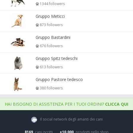
1344 followers
Gruppo Meticci
873 followers
Gruppo Bastardini
676 followers
Gruppo Spitz tedeschi
613 followers
Gruppo Pastore tedesco
380 followers
HAI BISOGNO DI ASSISTENZA PER I TUOI ORDINI?
CLICCA QUI
Il social network degli amanti dei cani
8169
cani iscritti
+10.000
prodotti nello shop