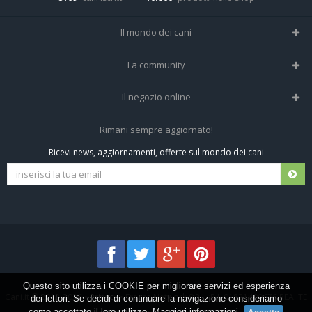
Il mondo dei cani
Tutte le razze
La community
Il Magazine
Home
Il negozio online
Le domande (Forum)
Iscriviti alla community
Negozio per cani
Rimani sempre aggiornato!
Sostanze Nocive per cani
Tutti i cani iscritti
Ricevi news, aggiornamenti, offerte sul mondo dei cani
Spedizioni e resi
Pagamenti sicuri
Termini e condizioni
Questo sito utilizza i COOKIE per migliorare servizi ed esperienza
Cani.it © 2013-2026 •
Privacy
•
Frezza Network S.R.L. P.I. 01821400676 REA: TE
dei lettori. Se decidi di continuare la navigazione consideriamo
come accettato il loro utilizzo.
Maggiori informazioni
.