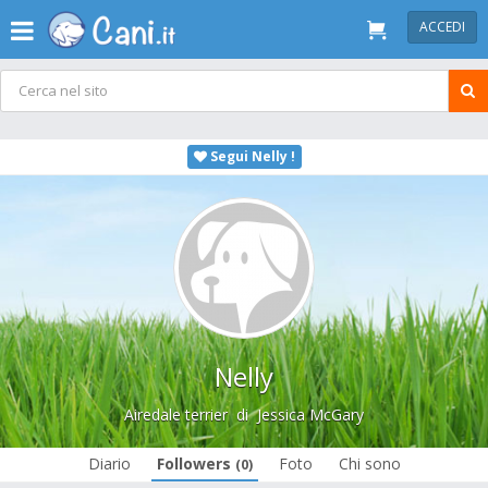
ACCEDI
Segui Nelly !
Nelly
Airedale terrier
di
Jessica McGary
Diario
Followers
Foto
Chi sono
(0)