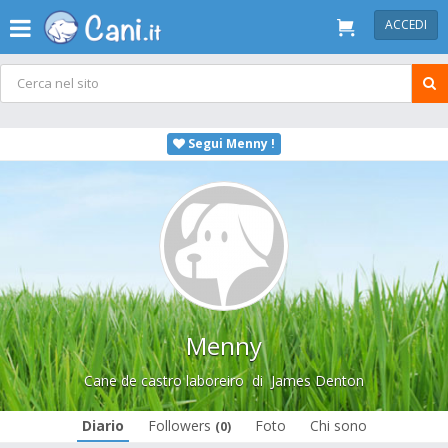
ACCEDI
Segui Menny !
Menny
Cane de castro laboreiro
di
James Denton
Diario
Followers
Foto
Chi sono
(0)