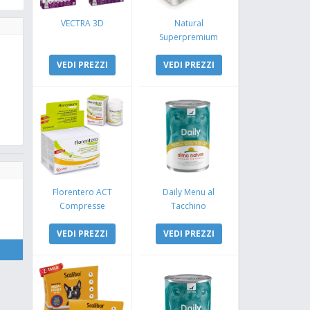
VECTRA 3D
Natural
Superpremium
Monoproteico
VEDI PREZZI
Coniglio e Mela
VEDI PREZZI
Florentero ACT
Daily Menu al
Compresse
Tacchino
VEDI PREZZI
VEDI PREZZI