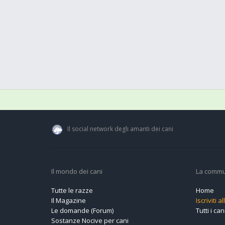
Il social network degli amanti dei cani
Il mondo dei cani
La commu
Tutte le razze
Home
Il Magazine
Iscriviti 
Le domande (Forum)
Tutti i cani
Sostanze Nocive per cani