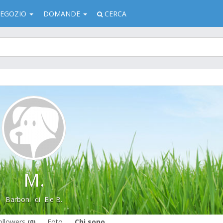
EGOZIO
DOMANDE
CERCA
M.
Barboni
di
Ele B.
ollowers
Foto
Chi sono
(0)