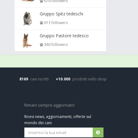
676 followers
Gruppo Spitz tedeschi
613 followers
Gruppo Pastore tedesco
380 followers
8169
cani iscritti
+10.000
prodotti nello shop
Rimani sempre aggiornato!
Ricevi news, aggiornamenti, offerte sul
mondo dei cani