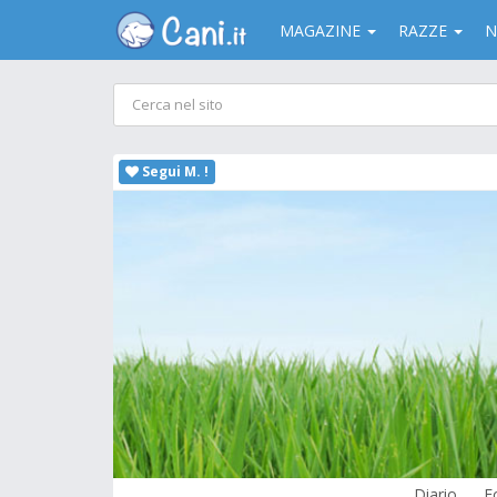
MAGAZINE
RAZZE
N
Segui M. !
Diario
F