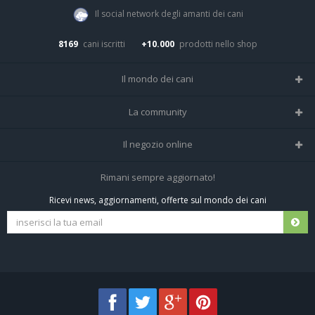
Il social network degli amanti dei cani
8169
cani iscritti
+10.000
prodotti nello shop
Il mondo dei cani
Tutte le razze
La community
Il Magazine
Home
Il negozio online
Le domande (Forum)
Iscriviti alla community
Negozio per cani
Rimani sempre aggiornato!
Sostanze Nocive per cani
Tutti i cani iscritti
Ricevi news, aggiornamenti, offerte sul mondo dei cani
Spedizioni e resi
Pagamenti sicuri
Termini e condizioni