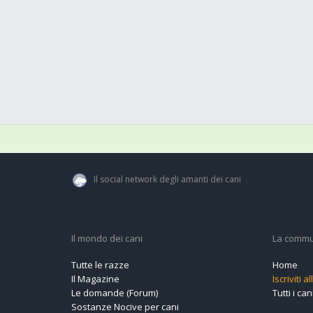
Il social network degli amanti dei cani
Il mondo dei cani
La commu
Tutte le razze
Home
Il Magazine
Iscriviti 
Le domande (Forum)
Tutti i cani
Sostanze Nocive per cani