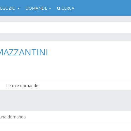
EGOZIO
DOMANDE
CERCA
MAZZANTINI
Le mie domande
 una domanda