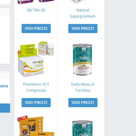
VECTRA 3D
Natural
Superpremium
Monoproteico
VEDI PREZZI
Coniglio e Mela
VEDI PREZZI
Florentero ACT
Daily Menu al
iano
Compresse
Tacchino
VEDI PREZZI
VEDI PREZZI