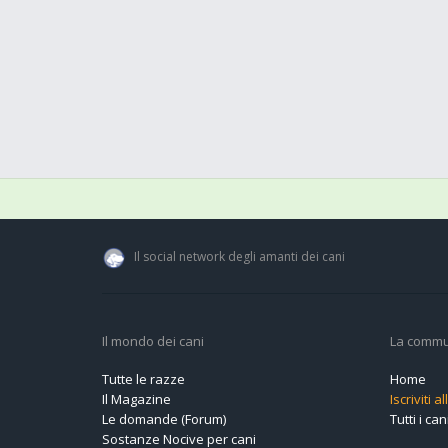
Il social network degli amanti dei cani
Il mondo dei cani
La commu
Tutte le razze
Home
Il Magazine
Iscriviti 
Le domande (Forum)
Tutti i cani
Sostanze Nocive per cani