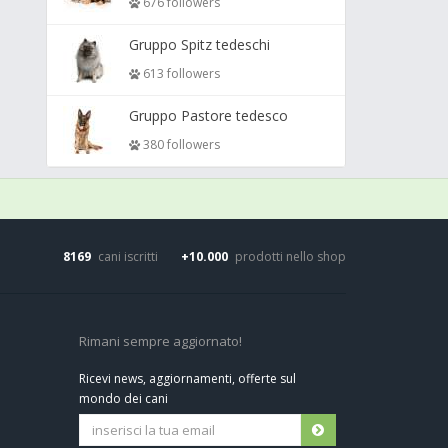
676 followers
Gruppo Spitz tedeschi
613 followers
Gruppo Pastore tedesco
380 followers
8169
cani iscritti
+10.000
prodotti nello shop
Rimani sempre aggiornato!
Ricevi news, aggiornamenti, offerte sul
mondo dei cani