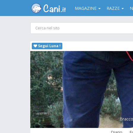
MAGAZINE
RAZZE
N
Segui Luna !
Bracco
Diario
F