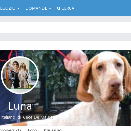
EGOZIO
DOMANDE
CERCA
Luna
 italiano
di
Cecè De Mauro
ollowers
Foto
Chi sono
(1)