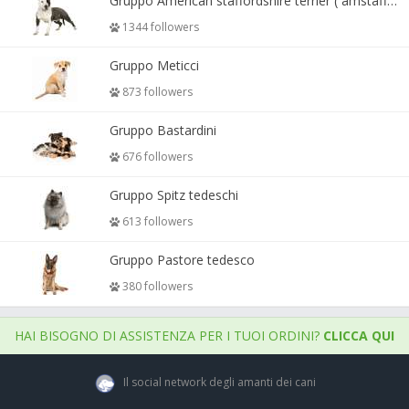
Gruppo American staffordshire terrier ( amstaff, amastaff )
1344 followers
Gruppo Meticci
873 followers
Gruppo Bastardini
676 followers
Gruppo Spitz tedeschi
613 followers
Gruppo Pastore tedesco
380 followers
HAI BISOGNO DI ASSISTENZA PER I TUOI ORDINI?
CLICCA QUI
Il social network degli amanti dei cani