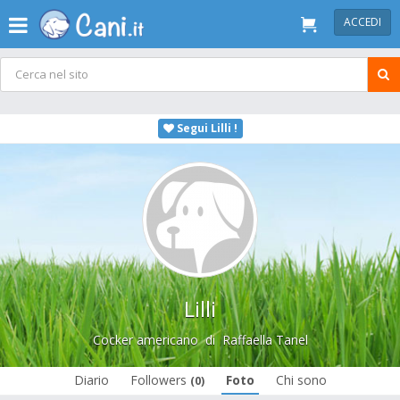
ACCEDI
Segui Lilli !
Lilli
Cocker americano
di
Raffaella Tanel
Diario
Followers
Foto
Chi sono
(0)