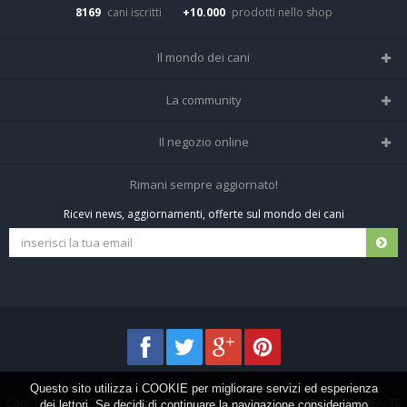
8169
cani iscritti
+10.000
prodotti nello shop
Il mondo dei cani
Tutte le razze
La community
Il Magazine
Home
Il negozio online
Le domande (Forum)
Iscriviti alla community
Negozio per cani
Rimani sempre aggiornato!
Sostanze Nocive per cani
Tutti i cani iscritti
Ricevi news, aggiornamenti, offerte sul mondo dei cani
Spedizioni e resi
Pagamenti sicuri
Termini e condizioni
Questo sito utilizza i COOKIE per migliorare servizi ed esperienza
Cani.it © 2013-2026 •
Privacy
•
Frezza Network S.R.L. P.I. 01821400676 REA: TE
dei lettori. Se decidi di continuare la navigazione consideriamo