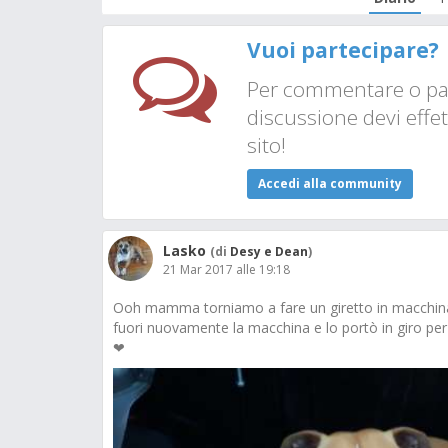
Vuoi partecipare?
Per commentare o par
discussione devi effet
sito!
Accedi alla community
Lasko
(di
Desy e Dean
)
21 Mar 2017 alle 19:18
Ooh mamma torniamo a fare un giretto in macchina...
fuori nuovamente la macchina e lo portò in giro per 
❤