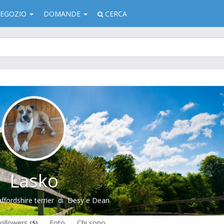
EGOZIO
DOMANDE
CERCA
Lasko
fordshire terrier
di
Desy e Dean
ollowers
Foto
Chi sono
(5)