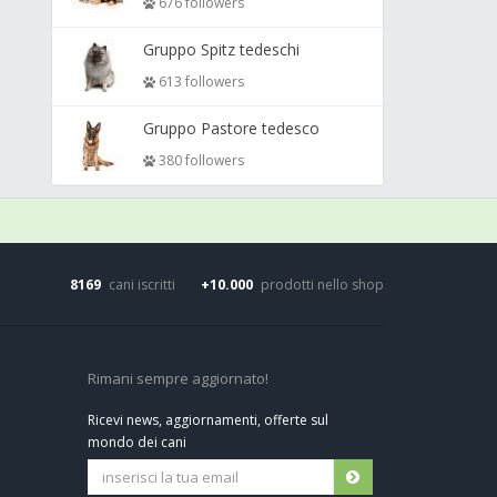
676 followers
Gruppo Spitz tedeschi
613 followers
Gruppo Pastore tedesco
380 followers
8169
cani iscritti
+10.000
prodotti nello shop
Rimani sempre aggiornato!
Ricevi news, aggiornamenti, offerte sul
mondo dei cani