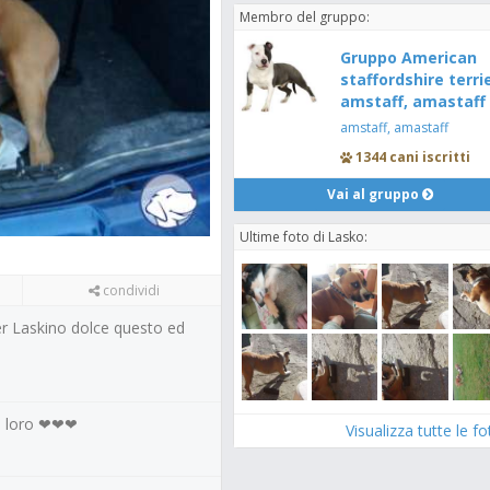
Membro del gruppo:
Gruppo American
staffordshire terrie
amstaff, amastaff 
amstaff, amastaff
1344 cani iscritti
Vai al gruppo
Ultime foto di Lasko:
condividi
 Laskino dolce questo ed
re loro ❤❤❤
Visualizza tutte le f