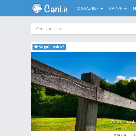
MAGAZINE
RAZZE
N
Segui Lasko !
American staf
Diario
F