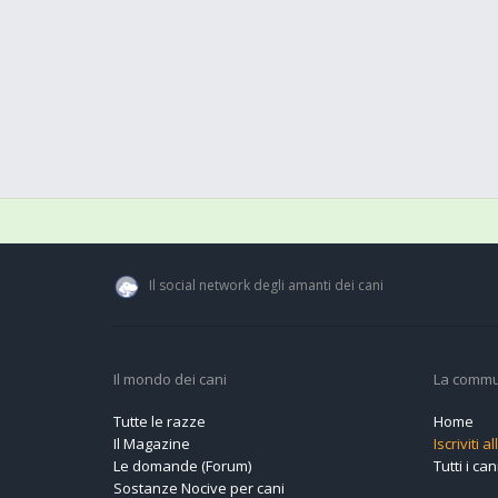
Il social network degli amanti dei cani
Il mondo dei cani
La commu
Tutte le razze
Home
Il Magazine
Iscriviti 
Le domande (Forum)
Tutti i cani
Sostanze Nocive per cani