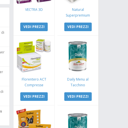
VECTRA 3D
Natural
Superpremium
Monoproteico
VEDI PREZZI
Coniglio e Mela
VEDI PREZZI
 di
wer
er
Florentero ACT
Daily Menu al
Compresse
Tacchino
 di
VEDI PREZZI
VEDI PREZZI
ni