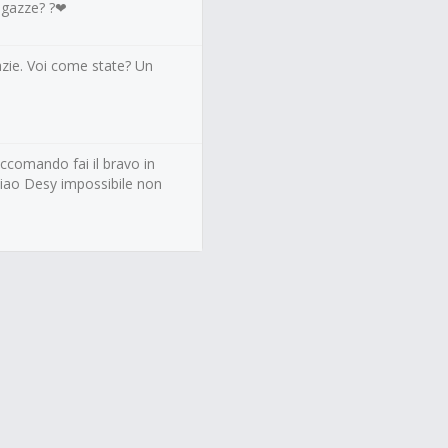
agazze? ?❤
azie. Voi come state? Un
raccomando fai il bravo in
ao Desy impossibile non