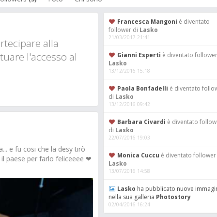
Francesca Mangoni
è diventato
follower di
Lasko
21/03/2017 21:41
tecipare alla
tuare l'accesso al
Gianni Esperti
è diventato follower
Lasko
13/12/2016 15:18
Paola Bonfadelli
è diventato follo
di
Lasko
13/12/2016 09:42
Barbara Civardi
è diventato follow
di
Lasko
22/07/2016 19:03
 e fu cosi che la desy tirò
Monica Cuccu
è diventato follower
il paese per farlo feliceeee ❤
Lasko
13/07/2016 14:58
Lasko
ha pubblicato nuove immagi
nella sua galleria
Photostory
02/04/2016 16:24