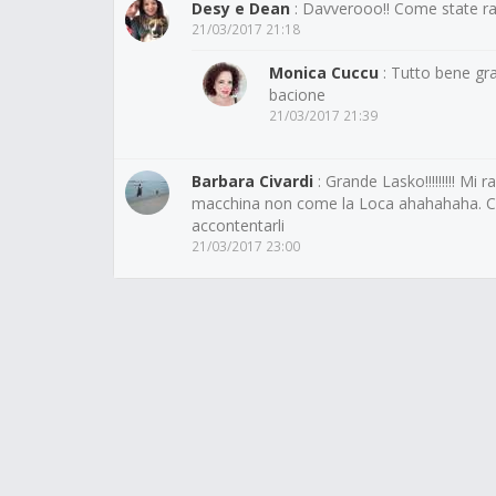
Desy e Dean
: Davverooo!! Come state r
21/03/2017 21:18
Monica Cuccu
: Tutto bene gr
bacione
21/03/2017 21:39
Barbara Civardi
: Grande Lasko!!!!!!!!! Mi 
macchina non come la Loca ahahahaha. Ci
accontentarli
21/03/2017 23:00