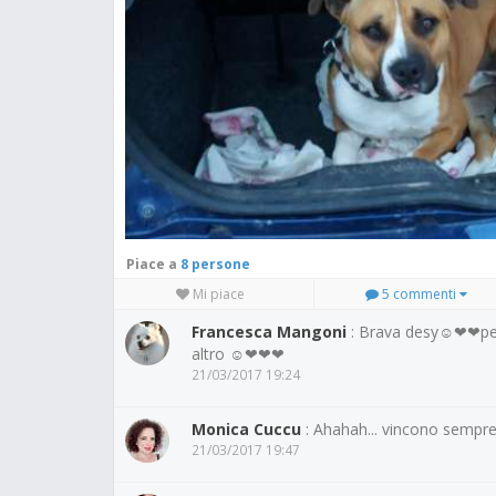
Piace a
8 persone
Mi piace
5 commenti
Francesca Mangoni
: Brava desy☺❤❤per
altro ☺❤❤❤
21/03/2017 19:24
Monica Cuccu
: Ahahah... vincono semp
21/03/2017 19:47