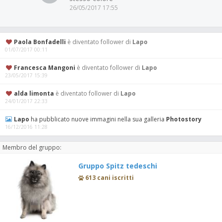
26/05/2017 17:55
Paola Bonfadelli
è diventato follower di
Lapo
01/07/2017 00:11
Francesca Mangoni
è diventato follower di
Lapo
23/05/2017 15:39
alda limonta
è diventato follower di
Lapo
24/01/2017 22:33
Lapo
ha pubblicato nuove immagini nella sua galleria
Photostory
16/12/2016 11:28
Membro del gruppo:
Gruppo Spitz tedeschi
613 cani iscritti