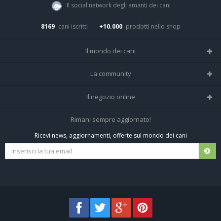
Il social network degli amanti dei cani
8169
cani iscritti
+10.000
prodotti nello shop
Il mondo dei cani
Tutte le razze
La community
Il Magazine
Home
Il negozio online
Le domande (Forum)
Iscriviti alla community
Negozio per cani
Rimani sempre aggiornato!
Sostanze Nocive per cani
Tutti i cani iscritti
Ricevi news, aggiornamenti, offerte sul mondo dei cani
Spedizioni e resi
Pagamenti sicuri
Termini e condizioni