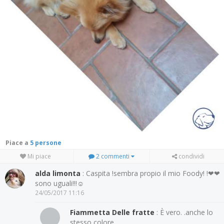
Piace a
5 persone
Mi piace
2 commenti
condividi
alda limonta
: Caspita !sembra propio il mio Foody! !❤❤
sono uguali!!!☺
24/05/2017 11:16
Fiammetta Delle fratte
: È vero. .anche lo
stesso colore