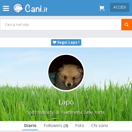
ACCEDI
Segui Lapo !
Lapo
Spitz tedeschi
di
Fiammetta Delle fratte
Diario
Followers
Foto
Chi sono
(3)