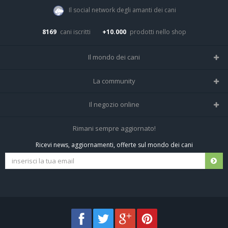
Il social network degli amanti dei cani
8169
cani iscritti
+10.000
prodotti nello shop
Il mondo dei cani
Tutte le razze
La community
Il Magazine
Home
Il negozio online
Le domande (Forum)
Iscriviti alla community
Negozio per cani
Rimani sempre aggiornato!
Sostanze Nocive per cani
Tutti i cani iscritti
Ricevi news, aggiornamenti, offerte sul mondo dei cani
Spedizioni e resi
Pagamenti sicuri
Termini e condizioni