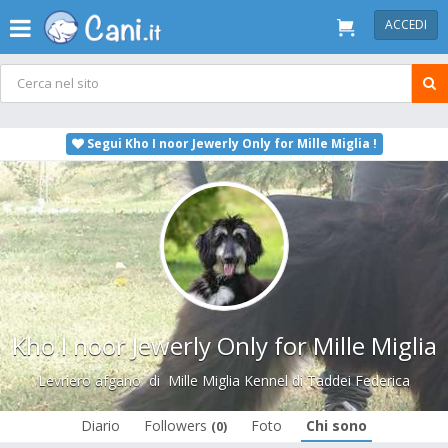
ACCEDI
Segui Kho I noor Jewerly Only for Mille Miglia !
Kho I noor Jewerly Only for Mille Miglia
Levriero afgano
di
Mille Miglia Kennel di Taddei Federica
Diario
Followers
Foto
Chi sono
(0)