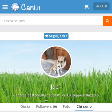
ACCEDI
Segui Jack !
Jack
Cane da pastore del caucaso
di
Giuseppe Palazzolo
Diario
Followers
Foto
Chi sono
(0)