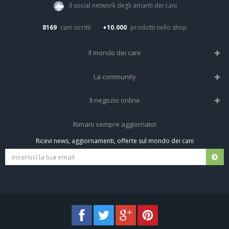
Il social network degli amanti dei cani
8169
cani iscritti
+10.000
prodotti nello shop
Il mondo dei cani
Tutte le razze
La community
Il Magazine
Home
Il negozio online
Le domande (Forum)
Iscriviti alla community
Negozio per cani
Rimani sempre aggiornato!
Sostanze Nocive per cani
Tutti i cani iscritti
Ricevi news, aggiornamenti, offerte sul mondo dei cani
Spedizioni e resi
Pagamenti sicuri
Termini e condizioni