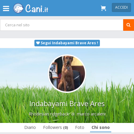
ACCEDI
Segui Indabayami Brave Ares !
Indabayami Brave Ares
Rhodesian ridgeback
di
marco arcaleni
Diario
Followers
Foto
Chi sono
(0)