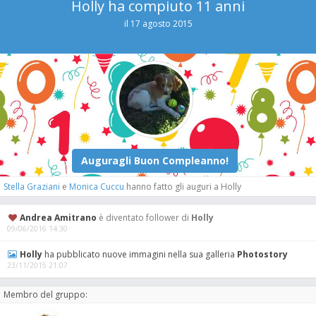
Holly ha compiuto 11 anni
il 17 agosto 2015
Stella Graziani
e
Monica Cuccu
hanno fatto gli auguri a Holly
Andrea Amitrano
è diventato follower di
Holly
09/06/2016 14:30
Holly
ha pubblicato nuove immagini nella sua galleria
Photostory
23/11/2015 21:07
Membro del gruppo: