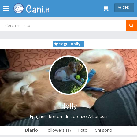
ACCEDI
Segui Holly !
Holly
Epagneul breton
di
Lorenzo Arbanassi
Diario
Followers
Foto
Chi sono
(1)