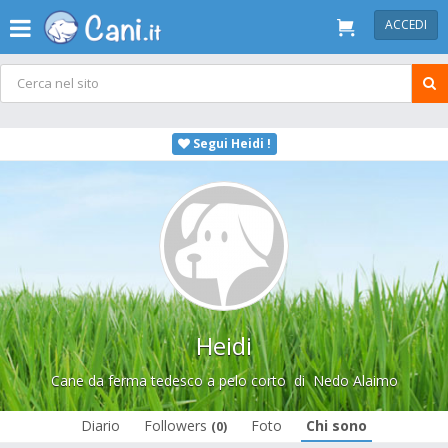
ACCEDI
Segui Heidi !
Heidi
Cane da ferma tedesco a pelo corto
di
Nedo Alaimo
Diario
Followers
Foto
Chi sono
(0)