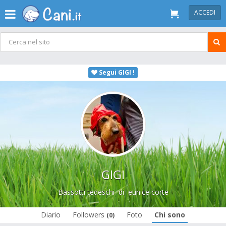
ACCEDI
Segui GIGI !
GIGI
Bassotti tedeschi
di
eunice corte
Diario
Followers
Foto
Chi sono
(0)