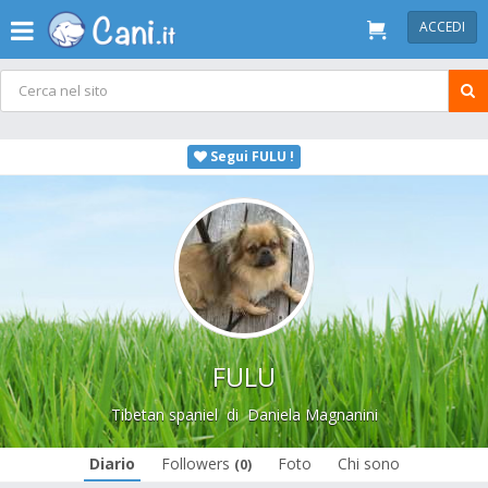
ACCEDI
Segui FULU !
FULU
Tibetan spaniel
di
Daniela Magnanini
Diario
Followers
Foto
Chi sono
(0)