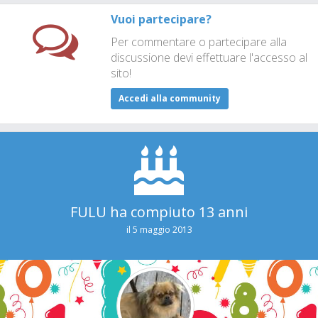
Vuoi partecipare?
Per commentare o partecipare alla
discussione devi effettuare l'accesso al
sito!
Accedi alla community
FULU ha compiuto 13 anni
il 5 maggio 2013