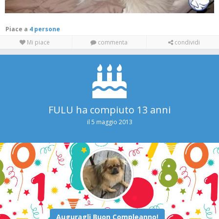
Piace a
4 persone
Mi piace
commenta
condividi
FULU ha compiuto 13 anni
il 5 maggio 2013