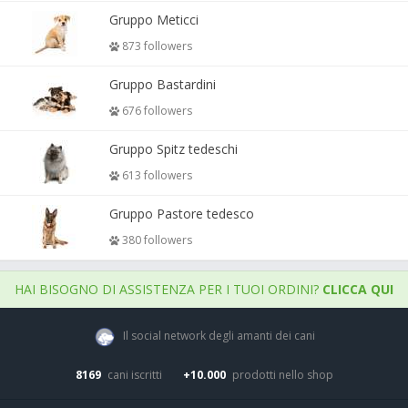
Gruppo Meticci
873 followers
Gruppo Bastardini
676 followers
Gruppo Spitz tedeschi
613 followers
Gruppo Pastore tedesco
380 followers
HAI BISOGNO DI ASSISTENZA PER I TUOI ORDINI?
CLICCA QUI
Il social network degli amanti dei cani
8169
cani iscritti
+10.000
prodotti nello shop