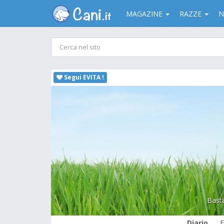
MAGAZINE
RAZZE
N
Segui EVITA !
Bast
Diario
F