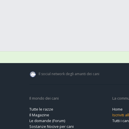
Il social network degli amanti dei cani
Il mondo dei cani
La commu
Tutte le razze
Home
Il Magazine
Iscriviti 
Le domande (Forum)
Tutti i cani
Sostanze Nocive per cani