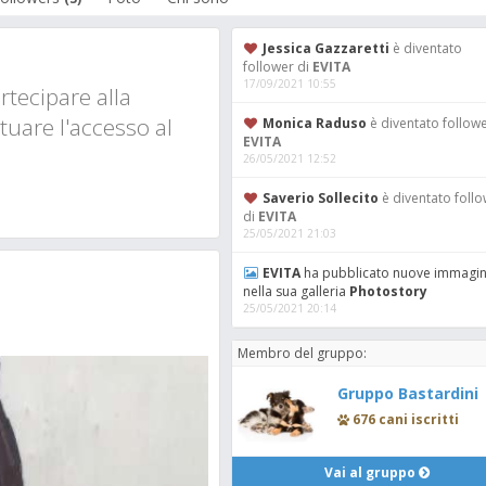
Jessica Gazzaretti
è diventato
follower di
EVITA
17/09/2021 10:55
tecipare alla
tuare l'accesso al
Monica Raduso
è diventato followe
EVITA
26/05/2021 12:52
Saverio Sollecito
è diventato foll
di
EVITA
25/05/2021 21:03
EVITA
ha pubblicato nuove immagin
nella sua galleria
Photostory
25/05/2021 20:14
Membro del gruppo:
Gruppo Bastardini
676 cani iscritti
Vai al gruppo