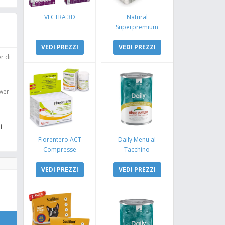
VECTRA 3D
Natural
Superpremium
Monoproteico
VEDI PREZZI
Coniglio e Mela
VEDI PREZZI
r di
ower
i
Florentero ACT
Daily Menu al
Compresse
Tacchino
VEDI PREZZI
VEDI PREZZI