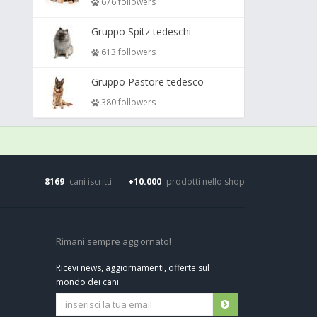
676 followers
Gruppo Spitz tedeschi
613 followers
Gruppo Pastore tedesco
380 followers
8169
cani iscritti
+10.000
prodotti nello shop
Rimani sempre aggiornato!
Ricevi news, aggiornamenti, offerte sul
mondo dei cani