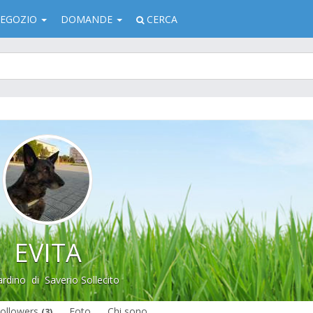
EGOZIO
DOMANDE
CERCA
EVITA
ardino
di
Saverio Sollecito
ollowers
Foto
Chi sono
(3)