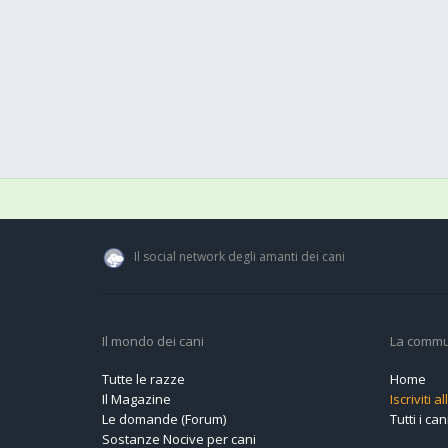
Il social network degli amanti dei cani
Il mondo dei cani
La commu
Tutte le razze
Home
Il Magazine
Iscriviti 
Le domande (Forum)
Tutti i cani
Sostanze Nocive per cani