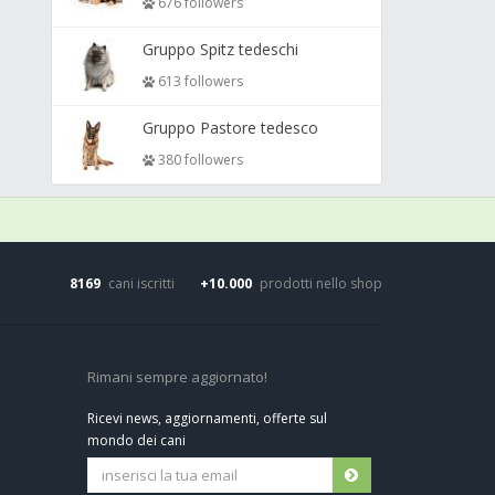
676 followers
Gruppo Spitz tedeschi
613 followers
Gruppo Pastore tedesco
380 followers
8169
cani iscritti
+10.000
prodotti nello shop
Rimani sempre aggiornato!
Ricevi news, aggiornamenti, offerte sul
mondo dei cani