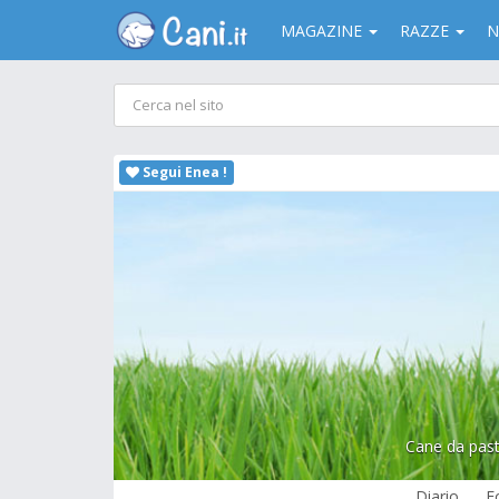
MAGAZINE
RAZZE
N
Segui Enea !
Cane da past
Diario
F