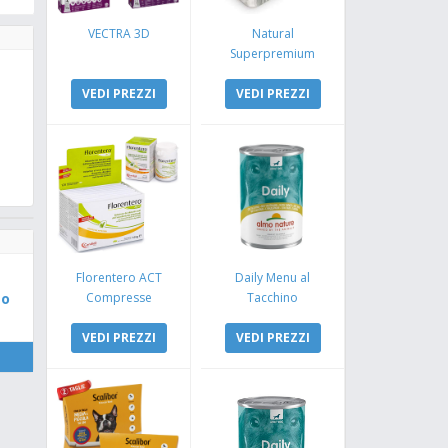
VECTRA 3D
Natural
Superpremium
Monoproteico
VEDI PREZZI
Coniglio e Mela
VEDI PREZZI
Florentero ACT
Daily Menu al
so
Compresse
Tacchino
VEDI PREZZI
VEDI PREZZI