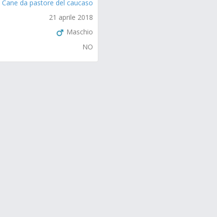
Cane da pastore del caucaso
21 aprile 2018
Maschio
NO