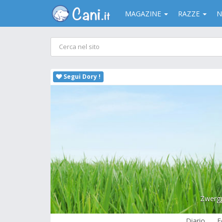
MAGAZINE
RAZZE
N
Segui Dory !
Zwergp
Diario
F