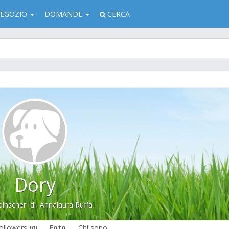
EGOZIO
DOMANDE
CERCA
Dory
inscher
di
Annalaura Ruffa
ollowers
Foto
Chi sono
(0)