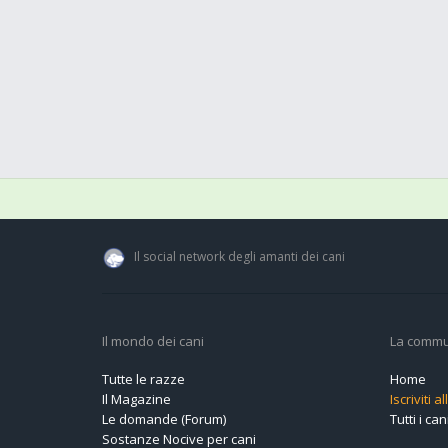
Il social network degli amanti dei cani
Il mondo dei cani
La commu
Tutte le razze
Home
Il Magazine
Iscriviti 
Le domande (Forum)
Tutti i cani
Sostanze Nocive per cani