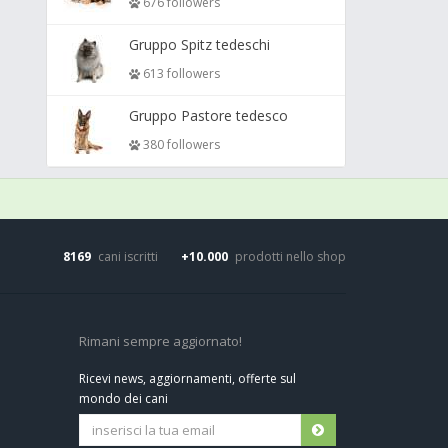
676 followers
Gruppo Spitz tedeschi
613 followers
Gruppo Pastore tedesco
380 followers
8169
cani iscritti
+10.000
prodotti nello shop
Rimani sempre aggiornato!
Ricevi news, aggiornamenti, offerte sul
mondo dei cani