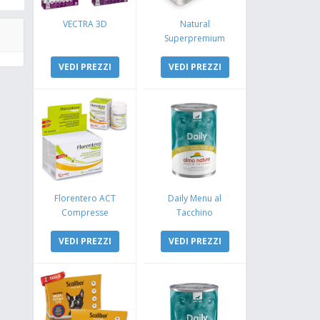
VECTRA 3D
Natural
Superpremium
Monoproteico
VEDI PREZZI
Coniglio e Mela
VEDI PREZZI
Florentero ACT
Daily Menu al
Compresse
Tacchino
VEDI PREZZI
VEDI PREZZI