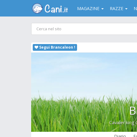
MAGAZINE
RAZZE
N
Segui Brancaleon !
B
Cavalier king 
Diario
F