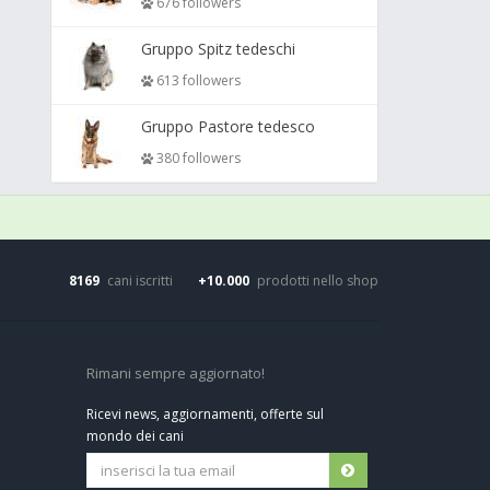
676 followers
Gruppo Spitz tedeschi
613 followers
Gruppo Pastore tedesco
380 followers
8169
cani iscritti
+10.000
prodotti nello shop
Rimani sempre aggiornato!
Ricevi news, aggiornamenti, offerte sul
mondo dei cani