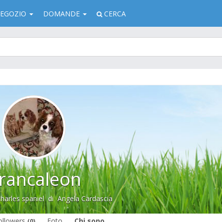
EGOZIO
DOMANDE
CERCA
rancaleon
charles spaniel
di
Angela Cardascia
ollowers
Foto
Chi sono
(0)