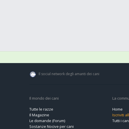
Il social network degli amanti dei cani
Il mondo dei cani
La commu
Tutte le razze
Home
Il Magazine
Iscriviti 
Le domande (Forum)
Tutti i cani
Sostanze Nocive per cani