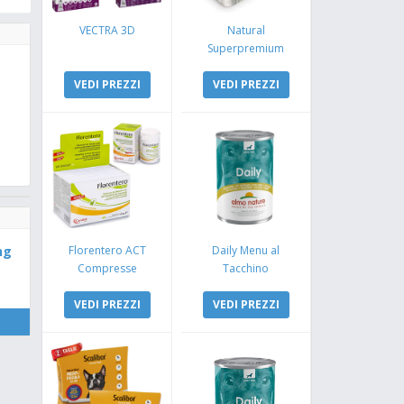
VECTRA 3D
Natural
Superpremium
Monoproteico
VEDI PREZZI
Coniglio e Mela
VEDI PREZZI
ng
Florentero ACT
Daily Menu al
Compresse
Tacchino
VEDI PREZZI
VEDI PREZZI