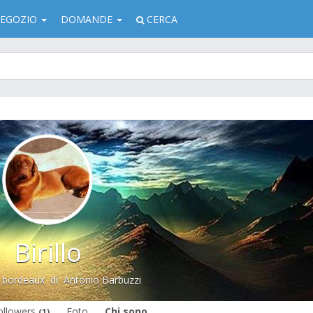
EGOZIO
DOMANDE
CERCA
Birillo
 bordeaux
di
Antonio Barbuzzi
ollowers
Foto
Chi sono
(1)