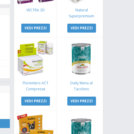
VECTRA 3D
Natural
Superpremium
Monoproteico
VEDI PREZZI
Coniglio e Mela
VEDI PREZZI
Florentero ACT
Daily Menu al
Compresse
Tacchino
VEDI PREZZI
VEDI PREZZI