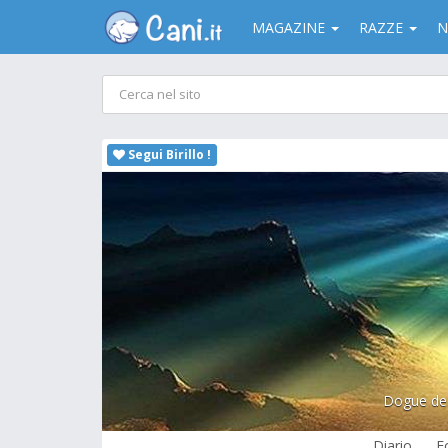
MAGAZINE
RAZZE
N
Segui Birillo !
Dogue de
Diario
F