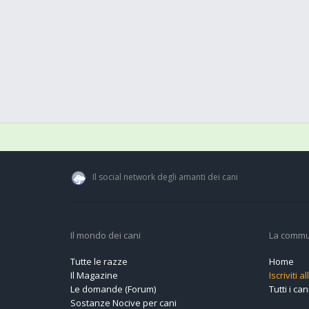
Il social network degli amanti dei cani
Il mondo dei cani
La commu
Tutte le razze
Home
Il Magazine
Iscriviti 
Le domande (Forum)
Tutti i cani
Sostanze Nocive per cani