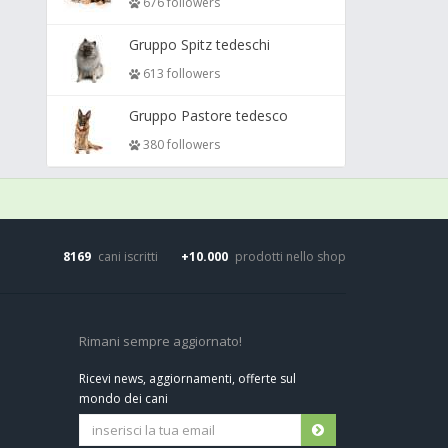
676 followers
Gruppo Spitz tedeschi
613 followers
Gruppo Pastore tedesco
380 followers
8169
cani iscritti
+10.000
prodotti nello shop
Rimani sempre aggiornato!
Ricevi news, aggiornamenti, offerte sul
mondo dei cani