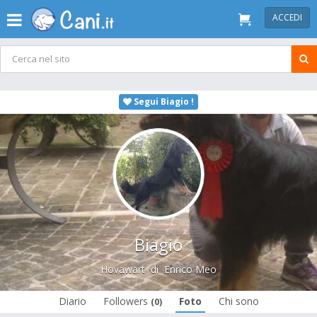
ACCEDI
Segui Biagio !
Biagio
Hovawart
di
Enrico Meo
Diario
Followers
Foto
Chi sono
(0)