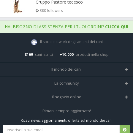
Gruppo Pastore tedesco
380 followers
HAI BISOGNO DI ASSISTENZA PER I TUOI ORDINI?
CLICCA QUI
Il social network degli amanti dei cani
8169
cani iscritti
+10.000
prodotti nello shop
Il mondo dei cani
Tutte le razze
La community
Il Magazine
Home
Il negozio online
Le domande (Forum)
Iscriviti alla community
Negozio per cani
Rimani sempre aggiornato!
Sostanze Nocive per cani
Tutti i cani iscritti
Ricevi news, aggiornamenti, offerte sul mondo dei cani
Spedizioni e resi
Pagamenti sicuri